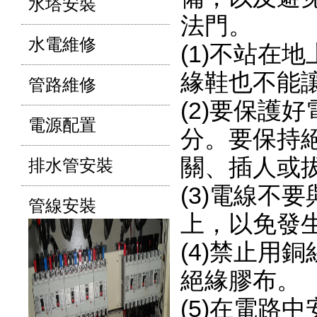
水塔安裝
法門。
水電維修
(1)不站在
緣鞋也不能
管路維修
(2)要保護
電源配置
分。要保持
關、插人或
排水管安裝
(3)電線不
管線安裝
上，以免發
(4)禁止用
絕緣膠布。
(5)在電路