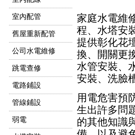
室內配管
家庭水電維
程、水塔安
舊屋重新配管
提供彰化花
公司水電維修
換、開關更
水管安裝、
跳電查修
安裝、洗臉
電路鋪設
用電危害預
管線鋪設
生出許多問
弱電
的其他知識
備，以及避