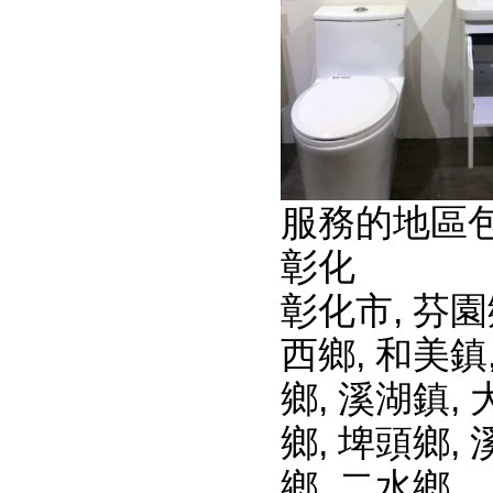
服務的地區
彰化
彰化市
,
芬園
西鄉
,
和美鎮
鄉
,
溪湖鎮
,
鄉
,
埤頭鄉
,
鄉
,
二水鄉
。