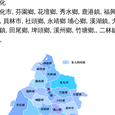
化
化市
,
芬園鄉
,
花壇鄉
,
秀水鄉
,
鹿港鎮
,
福
,
員林市
,
社頭鄉
,
永靖鄉
埔心鄉
,
溪湖鎮
,
鎮
,
田尾鄉
,
埤頭鄉
,
溪州鄉
,
竹塘鄉
,,
二林
。