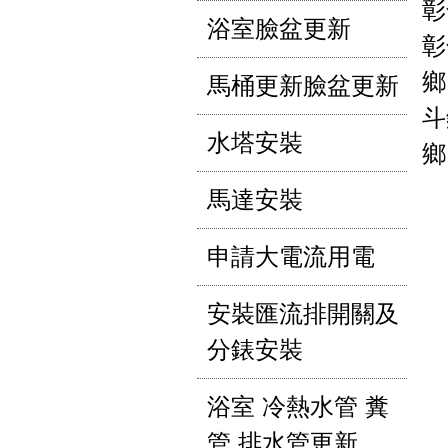
彰
浴室臉盆更新
彰
鄉
馬桶更新臉盆更新
斗
水塔安裝
鄉
馬達安裝
申請大電流用電
安裝匯流排開關及
分錶安裝
浴室 冷熱水管 糞
管 排水管更新