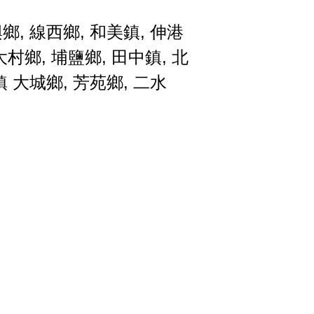
興鄉
,
線西鄉
,
和美鎮
,
伸港
大村鄉
,
埔鹽鄉
,
田中鎮
,
北
鎮
大城鄉
,
芳苑鄉
,
二水