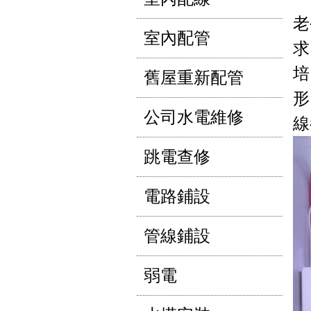
老
室內配管
求
培
舊屋重新配管
形
公司水電維修
線
跳電查修
電路鋪設
管線鋪設
弱電