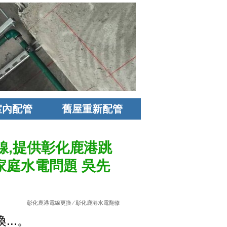
室內配管
舊屋重新配管
線,提供彰化鹿港跳
港家庭水電問題 吳先
彰化鹿港電線更換
⁄
彰化鹿港水電翻修
..。