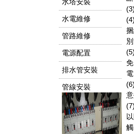
水塔安裝
(
水電維修
(
捆
管路維修
別
(
電源配置
免
排水管安裝
電
(
管線安裝
意
(
以
觸