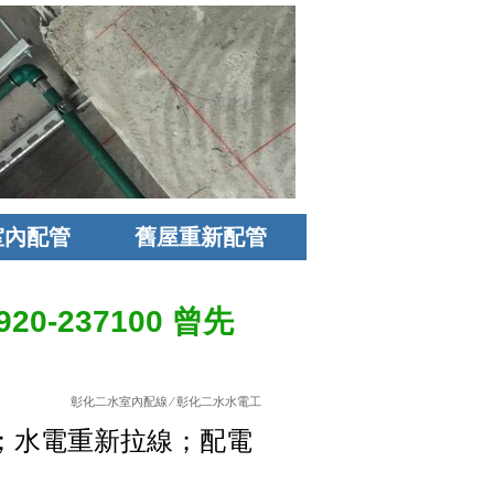
室內配管
舊屋重新配管
0-237100 曾先
彰化二水室內配線
⁄
彰化二水水電工
；水電重新拉線；配電