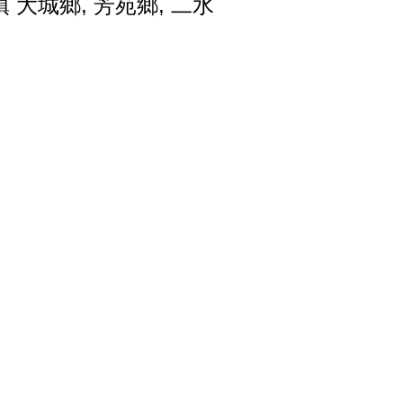
鎮
大城鄉
,
芳苑鄉
,
二水