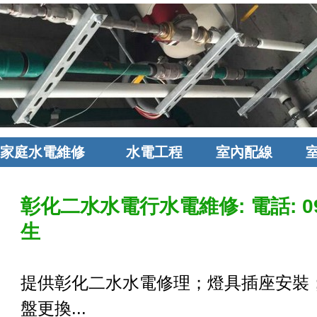
家庭水電維修
水電工程
室內配線
彰化二水水電行水電維修: 電話: 092
生
提供彰化二水水電修理；燈具插座安裝
盤更換...