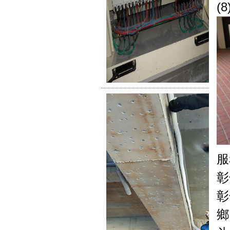
(
服
彰
彰
鄉