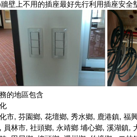
8)牆壁上不用的插座最好先行利用插座安
務的地區包含
化
化市
,
芬園鄉
,
花壇鄉
,
秀水鄉
,
鹿港鎮
,
福
,
員林市
,
社頭鄉
,
永靖鄉
埔心鄉
,
溪湖鎮
,