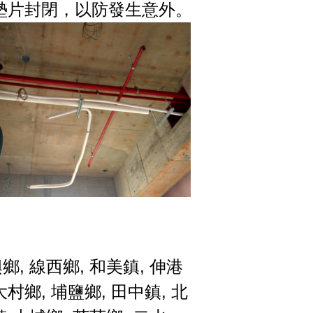
全墊片封閉，以防發生意外。
興鄉
,
線西鄉
,
和美鎮
,
伸港
大村鄉
,
埔鹽鄉
,
田中鎮
,
北