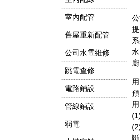
室內配管
公
提
舊屋重新配管
系
水
公司水電維修
廚
跳電查修
用
電路鋪設
預
用
管線鋪設
(
弱電
(
斷