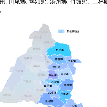
鎮
,
田尾鄉
,
埤頭鄉
,
溪州鄉
,
竹塘鄉
,,
二林
。