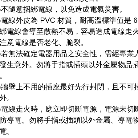
3)不隨意捆綁電線，以免造成電氣災害。
4)電線外皮為 PVC 材質，耐高溫標準值是 
綁電線會導至散熱不易，容易造成電線走
注意電線是否老化、脆裂。
5)若無法確定電器用品之安全性，需經專業
發生意外。勿將手指或插頭以外金屬物品
。
6)牆壁上不用的插座最好先行封閉，且不
外。
7)電線走火時，應立即切斷電源，電源未
防導電。勿將手指或插頭以外金屬、導電
電。